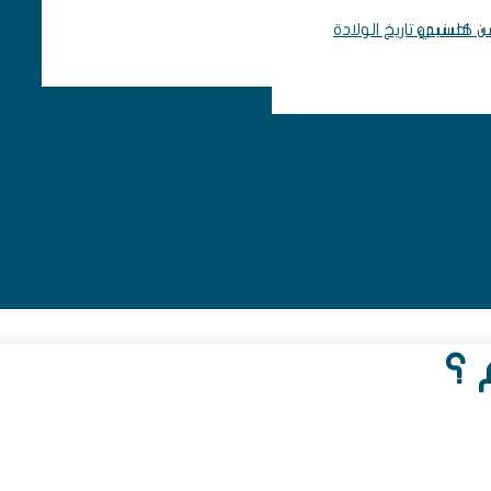
 من كلينيدو
احسبي تاريخ الولادة
 ؟