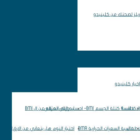
ريلز لصحتك من كلينيدو
اخبار كلينيدو
اكتئاب ؟
حاسبة كتلة الجسم BMI- احسب وزنك المثالي
ايه اللي تعرفه عن ال BMI
لاطفال
حاسبة السعرات الحرارية BMR
اختبار النوم هل بتعاني من الارق؟