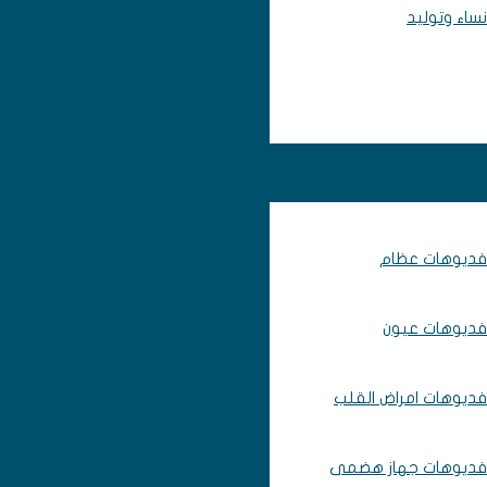
نساء وتوليد
فديوهات عظام
فديوهات عيون
فديوهات امراض القلب
فديوهات جهاز هضمى