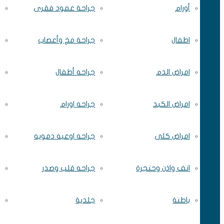
أورام
جراحة عمود فقرى
اطفال
جراحة مخ وأعصاب
امراض الدم
جراحه أطفال
امراض الكبد
جراحه اورام
امراض كلى
جراحه اوعيه دمويه
انف واذن وحنجرة
جراحه قلب وصدر
باطنة
جلدية