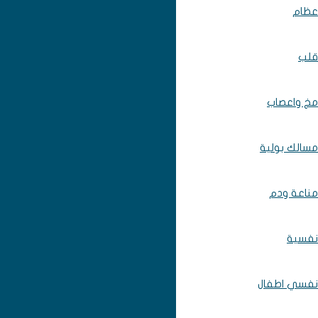
عظام
قلب
مخ واعصاب
مسالك بولية
مناعة ودم
نفسية
نفسي اطفال