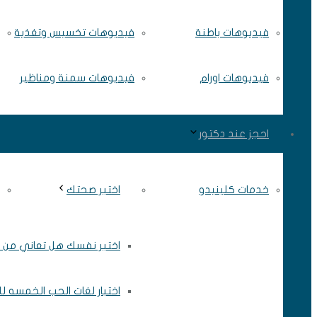
فيديوهات باطنة
فيديوهات تخسيس وتغذية
فيديوهات اورام
فيديوهات سمنة ومناظير
احجز عند دكتور
خدمات كلينيدو
اختبر صحتك
اختبر نفسك هل تعاني من ال
اختبار لغات الحب الخمسه ل