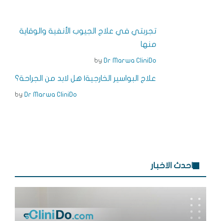
r
e
e
e
e
e
n
dI
r
b
تجربتي في علاج الجيوب الأنفية والوقاية
g
n
e
o
منها
e
s
o
by
Dr Marwa CliniDo
r
t
k
علاج البواسير الخارجية| هل لابد من الجراحة؟
by
Dr Marwa CliniDo
احدث الاخبار