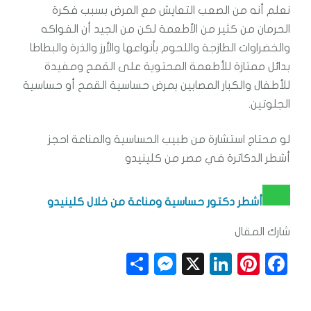
نعلم أنه من الصعب التعايش مع المرض بسبب فكرة
الحرمان من كثير من الأطعمة لكن من الجيد أن الفواكه
والخضراوات الطازجة واللحوم بأنواعها والأرز والذرة والبطاطا
بدائل ممتازة للأطعمة المحتوية على القمح ومفيدة
للأطفال والكبار المصابين بمرض حساسية القمح أو حساسية
الجلوتين.
لو محتاج استشارة من طبيب الحساسية والمناعة احجز
أشطر الدكاترة في مصر من كلينيدو
أشطر دكتور حساسية ومناعة من خلال كلينيدو
شارك المقال
S
M
X
Li
Pi
F
h
e
n
n
a
a
ss
k
t
c