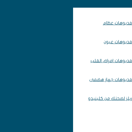
فديوهات عظام
فديوهات عيون
فديوهات امراض القلب
فديوهات جهاز هضمى
ريلز لصحتك من كلينيدو