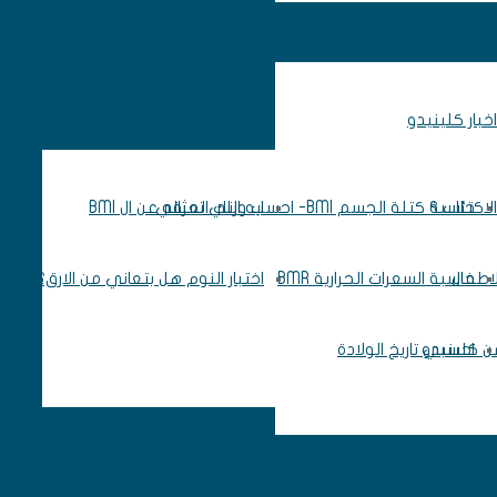
اخبار كلينيدو
اكتئاب ؟
حاسبة كتلة الجسم BMI- احسب وزنك المثالي
ايه اللي تعرفه عن ال BMI
لاطفال
حاسبة السعرات الحرارية BMR
اختبار النوم هل بتعاني من الارق؟
 من كلينيدو
احسبي تاريخ الولادة