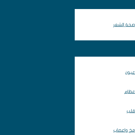
صحة الشعر
عيون
عظام
قلب
مخ واعصاب