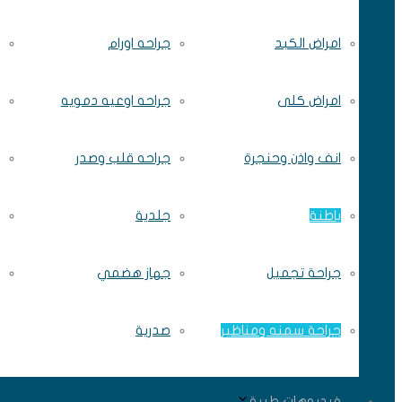
امراض الكبد
جراحه اورام
امراض كلى
جراحه اوعيه دمويه
انف واذن وحنجرة
جراحه قلب وصدر
باطنة
جلدية
جراحة تجميل
جهاز هضمي
جراحة سمنه ومناظير
صدرية
فيديوهات طبية