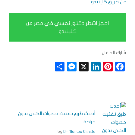
عن طريق كلينيدو
.
احجز اشطر دكتور نفسي في مصر من
كلينيدو
شارك المقال
S
M
X
Li
Pi
F
h
e
n
n
a
a
ss
k
t
c
r
e
e
e
e
e
n
dI
r
b
g
n
e
o
أحدث طرق تفتيت حصوات الكلى بدون
جراحة
e
s
o
r
t
k
by
Dr Marwa CliniDo