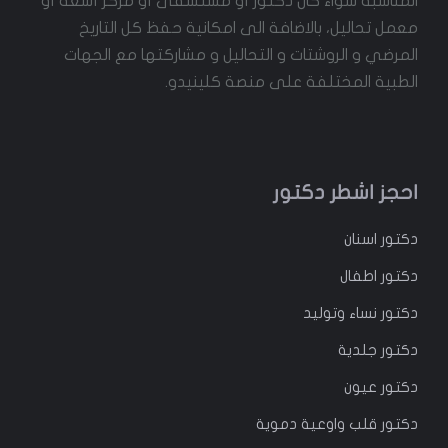
المناسبة سواء كان دكتور أو مستشفى أو مركز أشعة أو
معمل تحاليل، بالاضافة الى امكانية حفظ كل التاريخ
المرضي و الروشتات و التحاليل و مشاركتها مع الجهات
الطبية المختلفة على منصة كلينيدو.
احجز اشطر دكتور
دكتور
اسنان
دكتور
اطفال
دكتور
نساء وتوليد
دكتور جلدية
دكتور عيون
دكتور قلب واوعية دموية