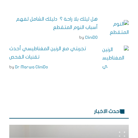
r
e
e
e
e
e
n
dI
r
b
هل ليلك بلا راحة ؟ دليلك الشامل لفهم
g
n
e
o
أسباب النوم المتقطع
e
s
o
by
CliniDO
r
t
k
تجربتي مع الرنين المغناطيسي أحدث
تقنيات الفحص
by
Dr Marwa CliniDo
احدث الاخبار