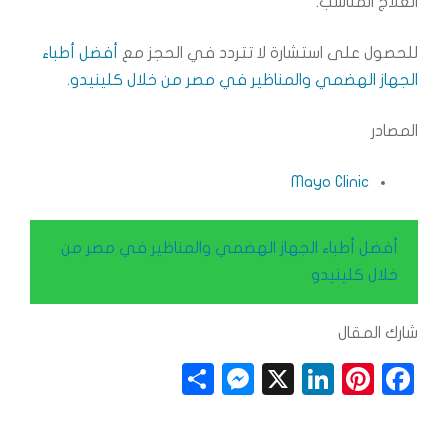
العلاج المناسب.
للحصول على استشارة لا تتردد في الحجز مع
أفضل أطباء
الجهاز الهضمي والمناظير في مصر من خلال كلينيدو
.
المصادر
Mayo Clinic
أفضل أطباء الجهاز الهضمي والمناظير في مصر من
خلال كلينيدو
شارك المقال
S
M
X
Li
Pi
F
h
e
n
n
a
a
ss
k
t
c