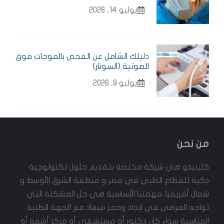
يوليو 14, 2026
دليلك الشامل عن الفحص بالموجات فوق
الصوتية (السونار)
يوليو 9, 2026
من نحن
كلينيدو هي شركة مختصة بتقديم حلول تكنولوجية
ذكية للقطاع الطبي في مصر و منطقة الشرق الأوسط و
شمال أفريقيا. مهمتنا الأساسية هي حل المشكلة التي
تواجه المرضى في ايجاد وحجز ميعاد مع الجهة الطبية
المناسبة سواء كان دكتور أو مستشفى أو مركز أشعة أو