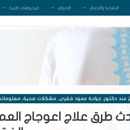
التغذية والجمال
الامراض
فيديوهات طبية
 عند دكتور
,
جراحة عمود فقرى
,
مشكلات صحية
,
معلومات 
ث طرق علاج اعوجاج العم