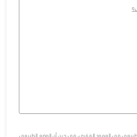
ف؟
ر طبيعي في العمود الفقري، في حين أن الوضع الطبيعي