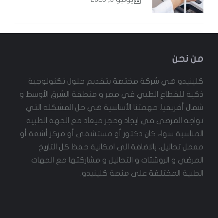
من نحن
كلينيدو هي شركة مختصة بتقديم حلول تكنولوجية
ذكية للقطاع الطبي في مصر و منطقة الشرق الأوسط و
شمال أفريقيا. مهمتنا الأساسية هي حل المشكلة التي
تواجه المرضى في ايجاد وحجز ميعاد مع الجهة الطبية
المناسبة سواء كان دكتور أو مستشفى أو مركز أشعة أو
معمل تحاليل، بالاضافة الى امكانية حفظ كل التاريخ
المرضي و الروشتات و التحاليل و مشاركتها مع الجهات
الطبية المختلفة على منصة كلينيدو.