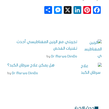
S
M
X
Li
Pi
F
h
e
n
n
a
a
ss
k
t
c
r
e
e
e
e
e
n
dI
r
b
تجربتي مع الرنين المغناطيسي أحدث
g
n
e
o
تقنيات الفحص
e
s
o
by
Dr Marwa CliniDo
r
t
k
هل يمكن علاج سرطان الكبد؟
by
Dr Marwa CliniDo
احدث الاخبار