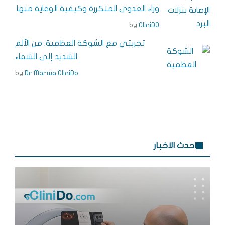
g
n
e
o
وراء العدوى المتكررة وكيفية الوقاية منها
e
s
o
by
CliniDO
r
t
k
تجربتي مع الشوكة العظمية: من الألم
الشديد إلى الشفاء
by
Dr Marwa CliniDo
احدث الاخبار