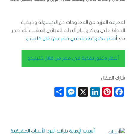
لمعرفة المزيد من المعلومات عن الكبسولة وكيفية
الحفاظ على وزنك واتباع النظام الغذائي المناسب لك احجز
مع
أشطر دكتور تغذية في مصر من خلال كلينيدو
.
أشطر دكتور تغذية في مصر من خلال كلينيدو
شارك المقال
S
M
X
Li
Pi
F
h
e
n
n
a
a
ss
k
t
c
r
e
e
e
e
e
n
dI
r
b
أسباب الإصابة بنزلات البرد: الأسباب الحقيقية