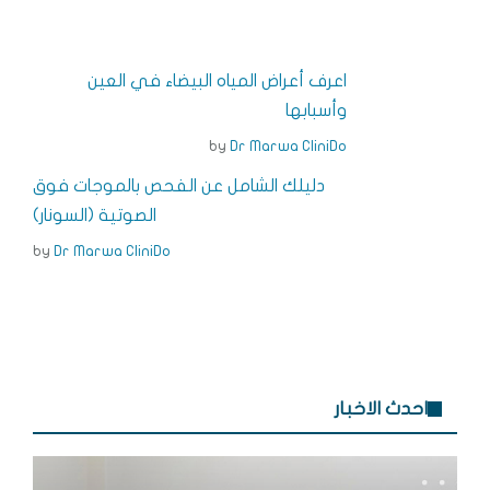
a
ss
k
t
c
r
e
e
e
e
e
n
dI
r
b
اعرف أعراض المياه البيضاء في العين
g
n
e
o
وأسبابها
e
s
o
by
Dr Marwa CliniDo
r
t
k
دليلك الشامل عن الفحص بالموجات فوق
الصوتية (السونار)
by
Dr Marwa CliniDo
احدث الاخبار