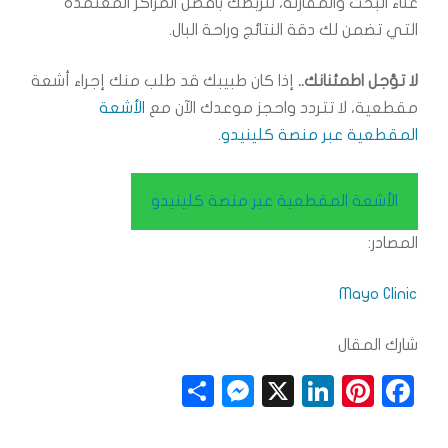
عناء البحث والمقارنة، لنربطك بأفضل المراكز المعتمدة
التي تضمن لك دقة النتائج وراحة البال.
لا تؤجل اطمئنانك..
إذا كان طبيبك قد طلب منك إجراء أشعة
مقطعية، لا تتردد واحجز موعدك الآن مع
الأشعة
المقطعية عبر منصة كلينيدو
.
الأشعة المقطعية عبر منصة كلينيدو
المصادر:
Mayo Clinic
شارك المقال
S
M
X
Li
Pi
F
h
e
n
n
a