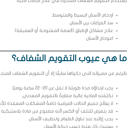
يستخدم التقويم الشفاف المتحرك في علاج الحالات الآتية:
ازدحام الأسنان البسيط والمتوسط.
سد الفراغات بين الأسنان.
علاج مشاكل الإطباق (العضة المفتوحة أو العميقة).
اعوجاج الأسنان.
ما هي عيوب التقويم الشفاف؟
بالرغم من مميزاته التي ذكرناها سابقًا إلا أن التقويم الشفاف المت
يجب ارتداؤه مدة طويلة لا تقل عن 20- 22 ساعة يوميًا.
تكلفته المادية عالية مقارنةً بالتقويم المعدني.
لا يعالج جميع الحالات المرضية خاصةً المشكلات المعقدة للأس
قد يتعرض للتلف أو الكسر لأنه مصنوع من مادة بلاستيكية تتأثر
يجب إزالته عند تناول الطعام وتنظيف الأسنان.
يستبدل كل فترة حسب حركة الأسنان.