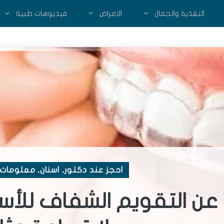
التغذية والجمال
الامراض
فيديوهات طبية
احجز عند دكتور
,
اسنان
,
معلومات 
عن التقويم الشفاف للأسن