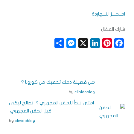
احــجــــز النـــهاردة
شارك المقال
S
M
X
Li
Pi
F
h
e
n
n
a
a
ss
k
t
c
r
e
e
e
e
e
n
dI
r
b
هل فصيلة دمك تحميك من كورونا ؟
g
n
e
o
by
clinidoblog
e
s
o
امتى نلجأ للحقن المجهري ؟ نصائح ليكى
r
t
k
قبل الحقن المجهري
by
clinidoblog