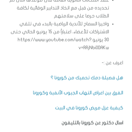
عقد امتحانات الثانوية العامة فى موعدها اللى تم
تحديده من قبل مع اتخاذ التدابير الوقائية لكافة
الطلاب حرصا على سلامتهم
واخيرا السماح للأندية الرياضية بالبدء في تلقي
الاشتراكات للأعضاء، اعتباراً من 15 يونيو الحالي حتى
30 يونيو.https://www.youtube.com/watch?
v=RRjNbiODAKw
اعرف عن :-
هل فصيلة دمك تحميك من كورونا ؟
الفرق بين اعراض التهاب الجيوب الأنفية وكورونا
كيفية عزل مريض كورونا في البيت
اسال دكتور عن كورونا بالتليفون