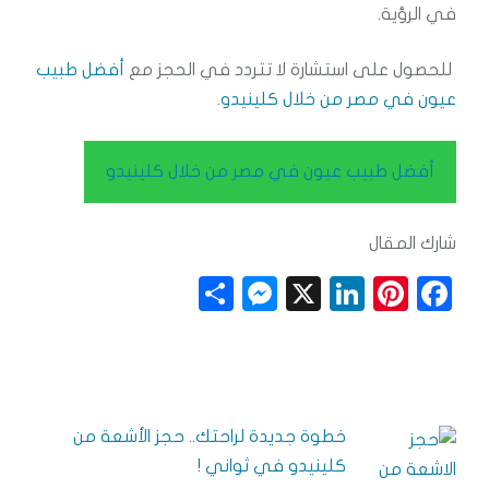
في الرؤية.
للحصول على استشارة لا تتردد في الحجز مع
أفضل طبيب
عيون في مصر من خلال كلينيدو
.
أفضل طبيب عيون في مصر من خلال كلينيدو
شارك المقال
S
M
X
Li
Pi
F
h
e
n
n
a
a
ss
k
t
c
r
e
e
e
e
e
n
dI
r
b
خطوة جديدة لراحتك.. حجز الأشعة من
g
n
e
o
كلينيدو في ثواني !