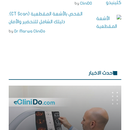
e
s
o
by
CliniDO
r
t
k
الفحص بالأشعة المقطعية (CT Scan):
دليلك الشامل للتحضير والأمان
by
Dr Marwa CliniDo
احدث الاخبار