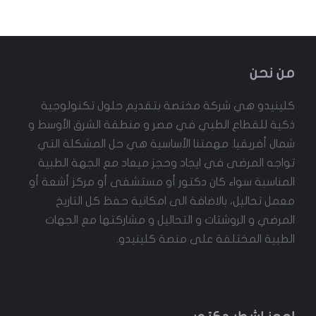
من نحن
كلينيدو هي شركة مختصة بتقديم حلول تكنولوجية
ذكية للقطاع الطبي في مصر و منطقة الشرق الأوسط و
شمال أفريقيا. مهمتنا الأساسية هي حل المشكلة التي
تواجه المرضى في ايجاد وحجز ميعاد مع الجهة الطبية
المناسبة سواء كان دكتور أو مستشفى أو مركز أشعة أو
معمل تحاليل، بالاضافة الى امكانية حفظ كل التاريخ
المرضي و الروشتات و التحاليل و مشاركتها مع الجهات
الطبية المختلفة على منصة كلينيدو.