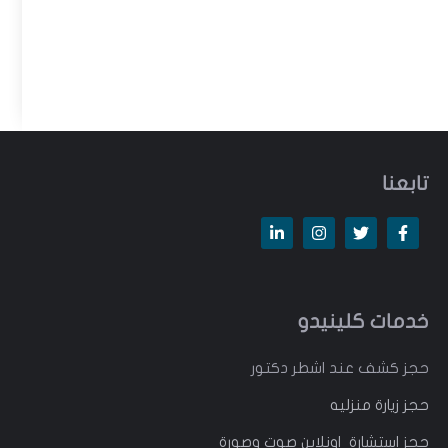
تابعنا
خدمات كلينيدو
حجز كشف عند اشطر دكتور
حجز زيارة منزليه
حجز استشارة اونلاين صوت وصورة