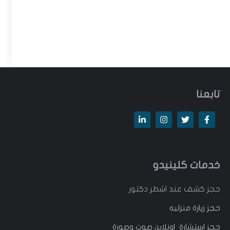
تابعنا
خدمات كلينيدو
حجز كشف عند اشطر دكتور
حجز زيارة منزليه
حجز استشارة اونلاين صوت وصورة