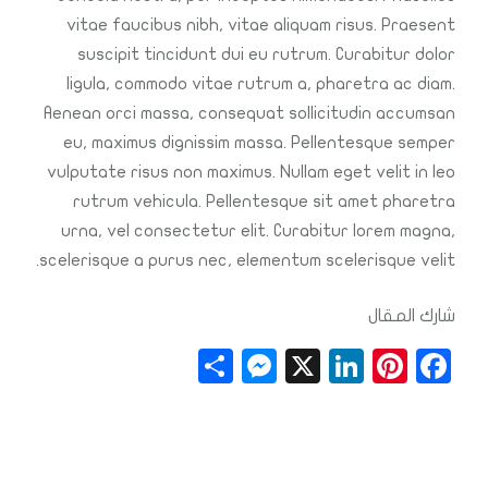
vitae faucibus nibh, vitae aliquam risus. Praesent
suscipit tincidunt dui eu rutrum. Curabitur dolor
ligula, commodo vitae rutrum a, pharetra ac diam.
Aenean orci massa, consequat sollicitudin accumsan
eu, maximus dignissim massa. Pellentesque semper
vulputate risus non maximus. Nullam eget velit in leo
rutrum vehicula. Pellentesque sit amet pharetra
urna, vel consectetur elit. Curabitur lorem magna,
scelerisque a purus nec, elementum scelerisque velit.
شارك المقال
S
M
X
Li
Pi
F
h
e
n
n
a
a
ss
k
t
c
r
e
e
e
e