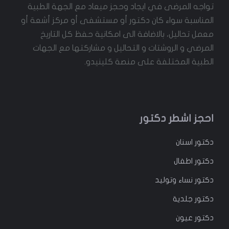
تواجه المرضى في ايجاد وحجز ميعاد مع الجهة الطبية
المناسبة سواء كان دكتور أو مستشفى أو مركز أشعة أو
معمل تحاليل، بالاضافة الى امكانية حفظ كل التاريخ
المرضي و الروشتات و التحاليل و مشاركتها مع الجهات
الطبية المختلفة على منصة كلينيدو.
احجز اشطر دكتور
دكتور
اسنان
دكتور
اطفال
دكتور
نساء وتوليد
دكتور جلدية
دكتور عيون