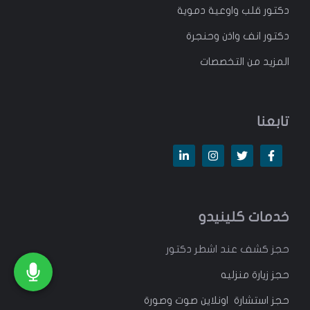
دكتور قلب واوعية دموية
دكتور انف واذن وحنجرة
المزيد من التخصصات
تابعنا
خدمات كلينيدو
حجز كشف عند اشطر دكتور
حجز زيارة منزليه
حجز استشارة اونلاين صوت وصورة