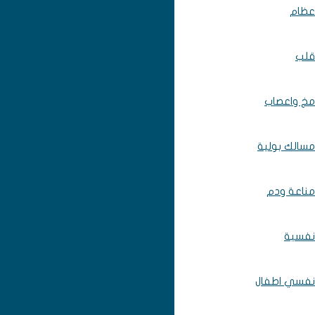
عظام
قلب
مخ واعصاب
مسالك بولية
مناعة ودم
نفسية
نفسي اطفال