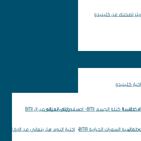
ريلز لصحتك من كلينيدو
اخبار كلينيدو
اكتئاب ؟
حاسبة كتلة الجسم BMI- احسب وزنك المثالي
ايه اللي تعرفه عن ال BMI
لاطفال
حاسبة السعرات الحرارية BMR
اختبار النوم هل بتعاني من الارق؟