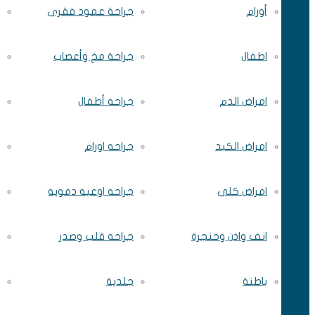
أورام
جراحة عمود فقرى
اطفال
جراحة مخ وأعصاب
امراض الدم
جراحه أطفال
امراض الكبد
جراحه اورام
امراض كلى
جراحه اوعيه دمويه
انف واذن وحنجرة
جراحه قلب وصدر
باطنة
جلدية