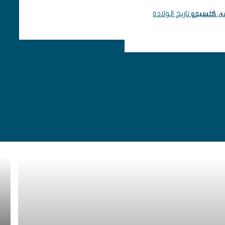
 من كلينيدو
احسبي تاريخ الولادة