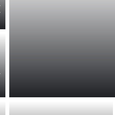
ا
ت
ا
و