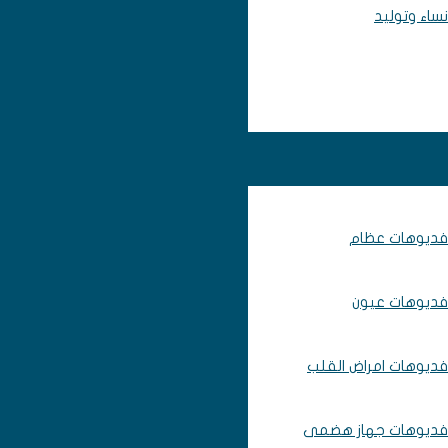
نساء وتوليد
فديوهات عظام
فديوهات عيون
فديوهات امراض القلب
فديوهات جهاز هضمى