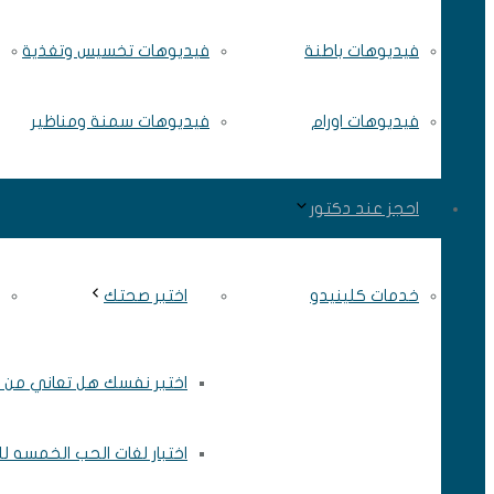
فيديوهات باطنة
فيديوهات تخسيس وتغذية
فيديوهات اورام
فيديوهات سمنة ومناظير
احجز عند دكتور
خدمات كلينيدو
اختبر صحتك
اختبر نفسك هل تعاني من ال
اختبار لغات الحب الخمسه ل