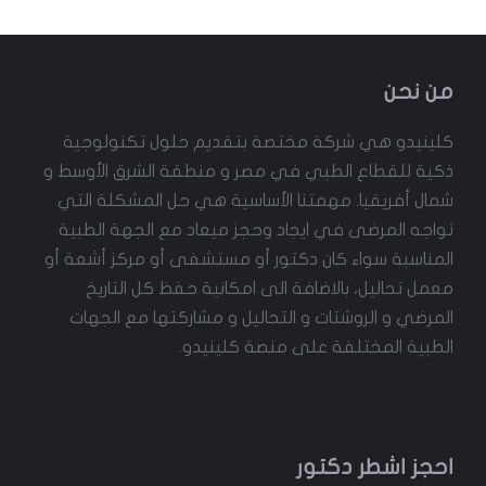
من نحن
كلينيدو هي شركة مختصة بتقديم حلول تكنولوجية
ذكية للقطاع الطبي في مصر و منطقة الشرق الأوسط و
شمال أفريقيا. مهمتنا الأساسية هي حل المشكلة التي
تواجه المرضى في ايجاد وحجز ميعاد مع الجهة الطبية
المناسبة سواء كان دكتور أو مستشفى أو مركز أشعة أو
معمل تحاليل، بالاضافة الى امكانية حفظ كل التاريخ
المرضي و الروشتات و التحاليل و مشاركتها مع الجهات
الطبية المختلفة على منصة كلينيدو.
احجز اشطر دكتور