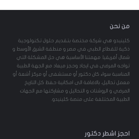
من نحن
كلينيدو هي شركة مختصة بتقديم حلول تكنولوجية
ذكية للقطاع الطبي في مصر و منطقة الشرق الأوسط و
شمال أفريقيا. مهمتنا الأساسية هي حل المشكلة التي
تواجه المرضى في ايجاد وحجز ميعاد مع الجهة الطبية
المناسبة سواء كان دكتور أو مستشفى أو مركز أشعة أو
معمل تحاليل، بالاضافة الى امكانية حفظ كل التاريخ
المرضي و الروشتات و التحاليل و مشاركتها مع الجهات
الطبية المختلفة على منصة كلينيدو.
احجز اشطر دكتور