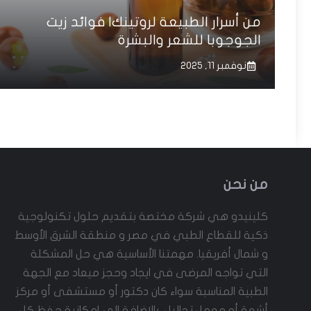
من أسرار الطبيعة لروتينك| فوائد زيت
الجوجوبا للشعر والبشرة
نوفمبر 11, 2025
من نحن
كلينيدو هي شركة مختصة بتقديم حلول تكنولوجية
ذكية للقطاع الطبي في مصر و منطقة الشرق الأوسط
و شمال أفريقيا. مهمتنا الأساسية هي حل المشكلة
التي تواجه المرضى في ايجاد وحجز ميعاد مع الجهة
الطبية المناسبة سواء كان دكتور أو مستشفى أو مركز
أشعة أو معمل تحاليل، بالاضافة الى امكانية حفظ كل