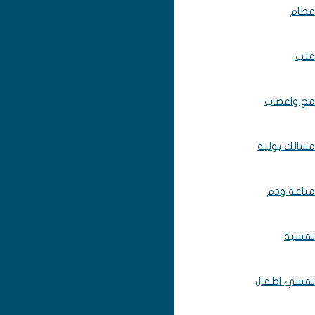
عظام
قلب
مخ واعصاب
مسالك بولية
مناعة ودم
نفسية
نفسي اطفال