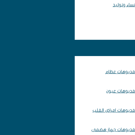
نساء وتوليد
فديوهات عظام
فديوهات عيون
فديوهات امراض القلب
فديوهات جهاز هضمى