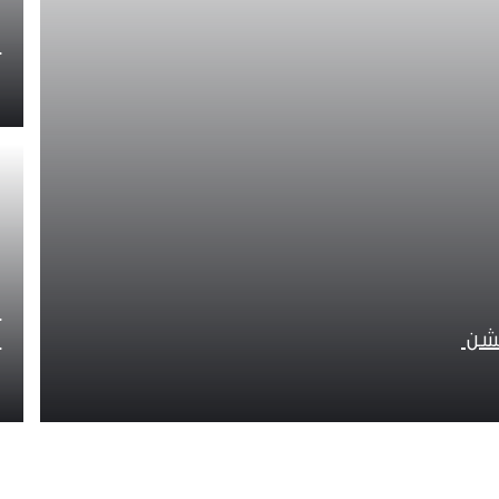
أ
ع
يشن
ا