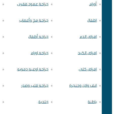
أورام
جراحة عمود فقرى
اطفال
جراحة مخ وأعصاب
امراض الدم
جراحه أطفال
امراض الكبد
جراحه اورام
امراض كلى
جراحه اوعيه دمويه
انف واذن وحنجرة
جراحه قلب وصدر
باطنة
جلدية