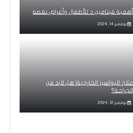
همية فيتامين د للأطفال وأعراض نقصه
نوفمبر 14, 2024
لاج البواسير الخارجية| هل لابد من
لجراحة؟
نوفمبر 12, 2024