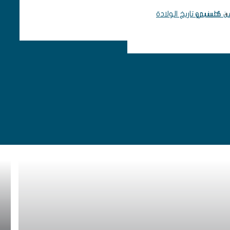
 من كلينيدو
احسبي تاريخ الولادة