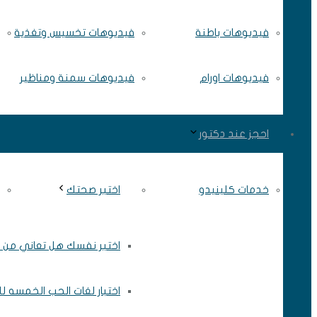
فيديوهات باطنة
فيديوهات تخسيس وتغذية
فيديوهات اورام
فيديوهات سمنة ومناظير
احجز عند دكتور
خدمات كلينيدو
اختبر صحتك
اختبر نفسك هل تعاني من ال
اختبار لغات الحب الخمسه ل