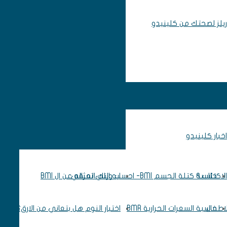
ريلز لصحتك من كلينيدو
اخبار كلينيدو
اكتئاب ؟
حاسبة كتلة الجسم BMI- احسب وزنك المثالي
ايه اللي تعرفه عن ال BMI
لاطفال
حاسبة السعرات الحرارية BMR
اختبار النوم هل بتعاني من الارق؟