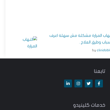
تهاب المرارة مشكلة مش سهلة اعرف
سباب وطرق العلاج .
by
clinidob
تابعنا
خدمات كلينيدو