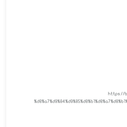
https://
%d8%a7%d9%84%d9%85%d8%b1%d8%a7%d8%b1