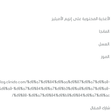
الأغذية المحتوية على إنزيم الأميليز
.المانجا
.العسل
.الموز
blog.clinido.com/%d8%a7%d9%84%d8%aa%d9%87%d8%a7%d8%a8-
%d8%a9-%d8%a7%d9%84%d8%a7%d8%b3%d8%a8%d8%a7%d8%a8-
%d9%88-%d8%a7%d9%84%d8%b9%d9%84%d8%a7%d8%ac/
شارك المقال