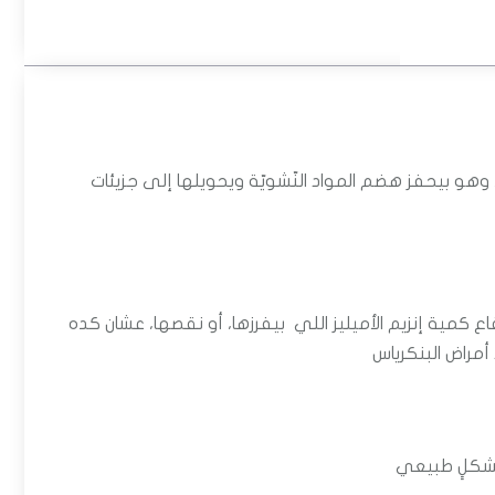
ن، وهو بيحفز هضم المواد النّشويّة ويحويلها إلى جزيئات
تفاع كمية إنزيم الأميليز اللي بيفرزها، أو نقصها، عشان كده
مراض البنكرياس
بشكلِِ طبيعي