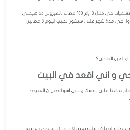
يعني لو قدرة النظام الصحي هي 20 سرير مثلا , لو استقبلت المستشفيات في خلال 3 ايام 100 مصاب بالفيروس ده هيخلي
النظام الصحي ينهار , لكن لو استقبلت المستشفيات ال 100 مصاب دول في مدة شهر مثلا , هيكون نصيب اليوم 3 مصابين
او العزل الصحي؟
حي و اني اقعد في البيت
 عايز تحافظ علي نفسك وعلي اسرتك من ان العدوي
 مصابة او ظاهر عليه بعض الاعراض ) , الشخص ده بيتم