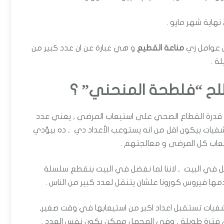
ن عوامل زي
مناعة القطيع
و هي عبارة عن ان عدد كبير من
ة .
طلح “فلطحة المنحني” ؟
هي قدرة القطاع الصحي على استيعاب المرضى , يعني عدد
شفيات بيكون اقل من انه يستوعب الأعداد دي , ده بيؤدي
يعاب كل المرضى و معالجتهم .
ضل في البيت , لاننا لما نفضل في البيت بنقطع سلسلة
مها فيروس كورونا علشان يتنقل لعدد كبير من الناس .
flattening the c , فبدل ما المستشفيات تستقبل اعداد اكبر من استيعابها في وقت صغير,
 فترة طويلة , وفي المجمل ممكن يكون نفس العدد .