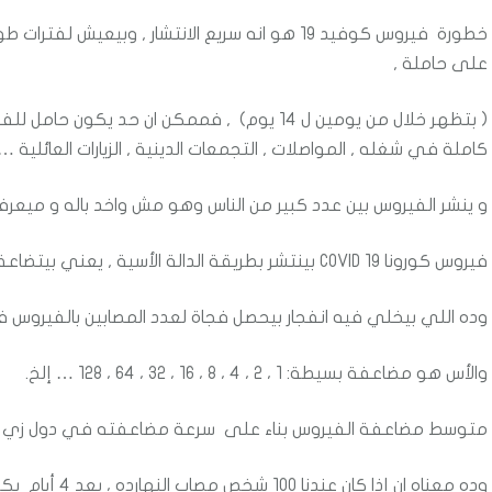
خطورة فيروس كوفيد 19 هو انه سريع الانتشار , وب
على حاملة ,
( بتظهر خلال من يومين ل 14 يوم) , فممكن ان حد
كاملة في شغله , المواصلات , التجمعات الدينية , الزيارات العائلية …
و ينشر الفيروس بين عدد كبير من الناس وهو مش واخد باله و ميعرف
فيروس كورونا COVID 19 بينتشر بطريقة الدالة الأسية , يعني بيتضاعف في مدة زمنية شبه ثابتة ,
وده اللي بيخلي فيه انفجار بيحصل فجاة لعدد المصابين بالفيروس 
والأس هو مضاعفة بسيطة: 1 ، 2 ، 4 ، 8 ، 16 ، 32 ، 64 ، 128 … إلخ.
متوسط مضاعفة الفيروس بناء على سرعة مضاعفته في دول زي ايطاليا و امر
وده معناه ان إذا كان عندنا 100 شخص مصاب النهارده ، بعد 4 أيام يكون فيه 200 ، وبعد 4 أيام تانيين ، هنكون وصلنا لـ 400.