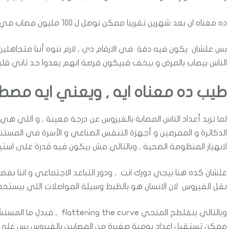
ده معناه ان بعد شهرين تقريبا ممكن نوصل ل 100 مليون مصاب في نهاية شهر مايو .
بس علشان يكون فيه دقة في الارقام دي , لازم ننوه أننا متجاهلي
الناس بيصاب بالمرض و بيخف فبيكون فرصة انهم يعدوا حد تاني قليل
طيب ده معناه ايه , ويعني ايه مص
لما تزيد أعداد الناس المصابة بالفيروس عن درجة معينة , و اللي 
الدكاترة و الممرضين و أجهزة التنفس الصناعي و الأسرة في المست
لانهيار المنظومة الصحية , وبالتالي مش بيكون فيه قدرة على است
علشان كده هنا بيجي دورك انت , ودور التباعد الاجتماعي و اننا نف
نقل الفيروس لان الانسان هو بالظبط وسيلة المواصلات اللي بيستخد
وبالتالي بنفلطح المنحي urve
ممكن تستقبل اعداد يومية صغيرة من المصابين بالفيروس بس على