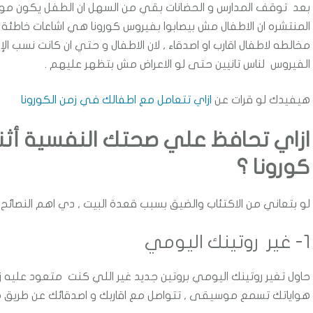
بعد توقف المدارس و الحضانات بقي من السهل ان الطفل يكون موجو
المنتشره ان الاطفال مش بيصابوا بفيروس كورونا هي اشاعات خاطئة , 
مخالطه لاطفال اقارب او اصدقاء , لان الاطفال و حتي ان كانت نسب ال
الفيروس لناس تانيين حتى لو الاعراض مش بتظهر عليهم .
هيفيدك لو قرات عن
ازاي تتعامل مع اطفالك في زمن الكورونا
ازاي تحافظ علي صحتك النفسية أثن
كورونا ؟
لو بتعاني من الاكتئاب والضيق بسبب قعدة البيت , دي اهم النصا
1- غير روتينك اليومي
حاول تغير روتينك اليومي بروتين جديد غير اللي كنت متعود عليه زي
هواياتك تسمع موسيقى , تتواصل مع اقاربك و اصدقائك عن طريق موا