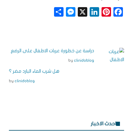
S
M
X
Li
Pi
F
h
e
n
n
a
a
ss
k
t
c
r
e
e
e
e
e
n
dI
r
b
دراسة عن خطورة عربات الاطفال على الرضع
g
n
e
o
by
clinidoblog
e
s
o
هل شرب الماء البارد مضر ؟
r
t
k
by
clinidoblog
احدث الاخبار