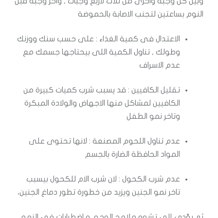
وبين كل وجبة واخرى من ثلاث لاربع وجبات , واخر وجبة قبل
النوم بساعتين لتجنب الاصابة بالحموضة
الاعتدال فى كمية الغذاء : على حسب سنك ووزنك
وطولك , تناول الكمية اللى بيحتاجها جسمك مع
عدم الاسراف
تقليل الكافيين : قد يسبب شرب كميات كبيرة من
الكافيين لمشاكل منها الاجهاض والولادة المبكرة
وتاخر نمو الطفل
عدم تناول اللحوم المصنعة : لانها تحتوى على
المواد الحافظة الضارة بالجسم
عدم شرب الكحول : لان شرب الام للكحول بيسبب
تاخر نمو الجنين ويزيد من خطورة تطور دماغ الجنين،
ثم يؤدي إلى تشوه ملامح الوجه، و اضطرابات في النمو،