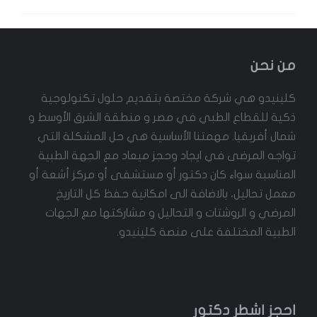
من نحن
كلينيدو هي شركة مختصة بتقديم حلول تكنولوجية
ذكية للقطاع الطبي في مصر و منطقة الشرق الأوسط و
شمال أفريقيا. مهمتنا الأساسية هي حل المشكلة التي
تواجه المرضى في ايجاد وحجز ميعاد مع الجهة الطبية
المناسبة سواء كان دكتور أو مستشفى أو مركز أشعة أو
معمل تحاليل، بالاضافة الى امكانية حفظ كل التاريخ
المرضي و الروشتات و التحاليل و مشاركتها مع الجهات
الطبية المختلفة على منصة كلينيدو.
احجز اشطر دكتور