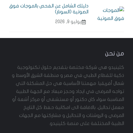
دليلك الشامل عن الفحص بالموجات فوق
الصوتية (السونار)
يوليو 9, 2026
من نحن
كلينيدو هي شركة مختصة بتقديم حلول تكنولوجية
ذكية للقطاع الطبي في مصر و منطقة الشرق الأوسط و
شمال أفريقيا. مهمتنا الأساسية هي حل المشكلة التي
تواجه المرضى في ايجاد وحجز ميعاد مع الجهة الطبية
المناسبة سواء كان دكتور أو مستشفى أو مركز أشعة أو
معمل تحاليل، بالاضافة الى امكانية حفظ كل التاريخ
المرضي و الروشتات و التحاليل و مشاركتها مع الجهات
الطبية المختلفة على منصة كلينيدو.