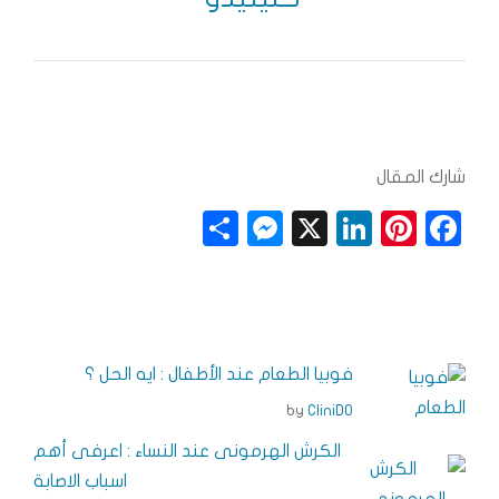
شارك المقال
S
M
X
Li
Pi
F
h
e
n
n
a
a
ss
k
t
c
r
e
e
e
e
e
n
dI
r
b
فوبيا الطعام عند الأطفال : ايه الحل ؟
g
n
e
o
by
CliniDO
e
s
o
الكرش الهرمونى عند النساء : اعرفى أهم
r
t
k
اسباب الاصابة