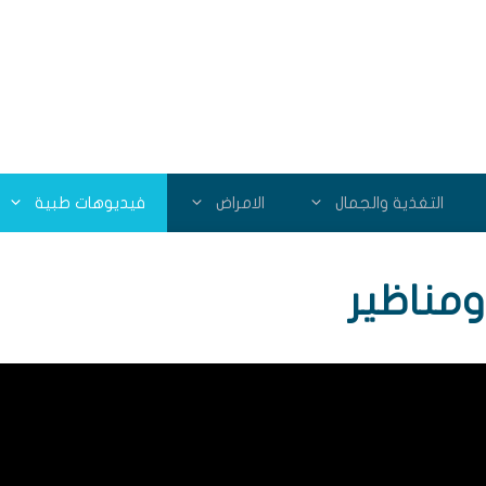
التغذية والجمال
الامراض
فيديوهات طبية
مناظير