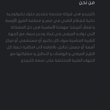
e
n
dI
r
b
من نحن
g
n
e
o
كلينيدو هي شركة مختصة بتقديم حلول تكنولوجية
e
s
o
ذكية للقطاع الطبي في مصر و منطقة الشرق الأوسط
r
t
k
و شمال أفريقيا. مهمتنا الأساسية هي حل المشكلة
التي تواجه المرضى في ايجاد وحجز ميعاد مع الجهة
الطبية المناسبة سواء كان دكتور أو مستشفى أو مركز
أشعة أو معمل تحاليل، بالاضافة الى امكانية حفظ كل
التاريخ المرضي و الروشتات و التحاليل و مشاركتها مع
الجهات الطبية المختلفة على منصة كلينيدو.