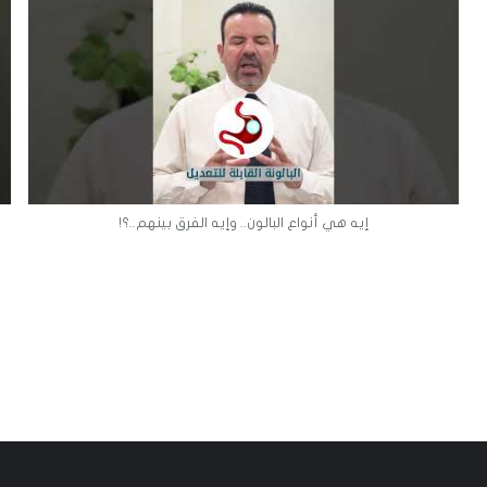
إيه هي أنواع البالون.. وإيه الفرق بينهم..؟!