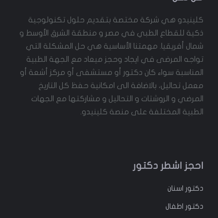
g
n
e
o
كلينيدو هي شركة مختصة بتقديم حلول تكنولوجية
e
s
o
ذكية للقطاع الطبي في مصر و منطقة الشرق الأوسط و
r
t
k
شمال أفريقيا. مهمتنا الأساسية هي حل المشكلة التي
تواجه المرضى في ايجاد وحجز ميعاد مع الجهة الطبية
المناسبة سواء كان دكتور أو مستشفى أو مركز أشعة أو
معمل تحاليل، بالاضافة الى امكانية حفظ كل التاريخ
المرضي و الروشتات و التحاليل و مشاركتها مع الجهات
الطبية المختلفة على منصة كلينيدو.
احجز اشطر دكتور
دكتور
اسنان
دكتور
اطفال