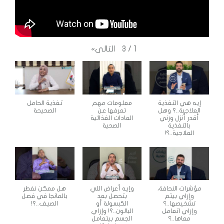
التالى
»
3
/
1
إيه هي التغذية
معلومات مهم
تغذية الحامل
العلاجية..؟ وهل
تعرفها عن
الصحيحة
أقدر أنزل وزني
العادات الغذائية
بالتغذية
الصحية
العلاجية..؟!
مؤشرات النحافة،
وإيه أعراض اللي
هل ممكن نفطر
وإزاي بيتم
بتحصل بعد
بالمانجا في فصل
تشخيصها..؟
الكبسولة أو
الصيف..؟!
وإزاي اتعامل
البالون..؟! وإزاي
معاها..؟
الجسم بيتعامل