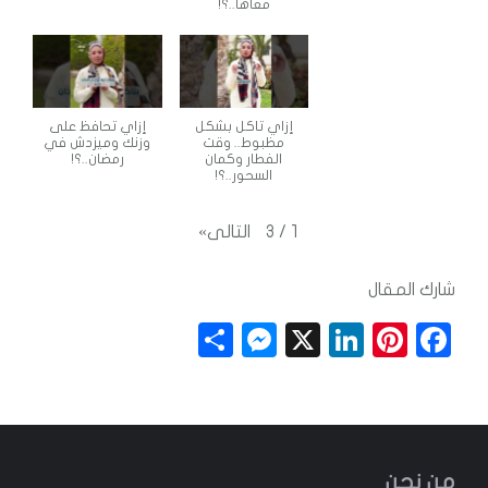
معاها..؟!
إزاي تاكل بشكل
إزاي تحافظ على
مظبوط.. وقت
وزنك وميزدش في
الفطار وكمان
رمضان..؟!
السحور..؟!
التالى
»
3
/
1
شارك المقال
S
M
X
Li
Pi
F
h
e
n
n
a
a
ss
k
t
c
r
e
e
e
e
e
n
dI
r
b
من نحن