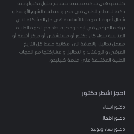
كلينيدو هي شركة مختصة بتقديم حلول تكنولوجية
e
s
o
ذكية للقطاع الطبي في مصر و منطقة الشرق الأوسط و
r
t
k
شمال أفريقيا. مهمتنا الأساسية هي حل المشكلة التي
تواجه المرضى في ايجاد وحجز ميعاد مع الجهة الطبية
المناسبة سواء كان دكتور أو مستشفى أو مركز أشعة أو
معمل تحاليل، بالاضافة الى امكانية حفظ كل التاريخ
المرضي و الروشتات و التحاليل و مشاركتها مع الجهات
الطبية المختلفة على منصة كلينيدو.
احجز اشطر دكتور
دكتور
اسنان
دكتور
اطفال
دكتور
نساء وتوليد