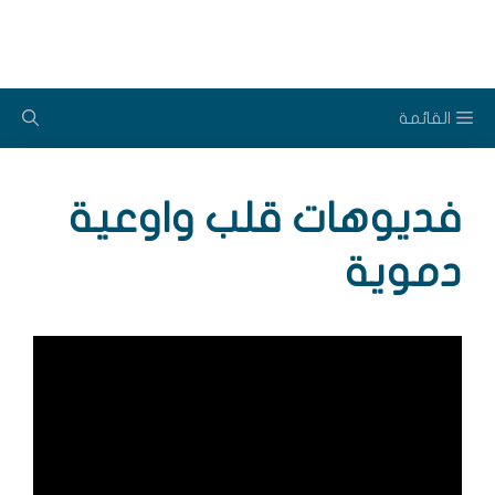
نتقل
لى
لمحتوى
القائمة
فديوهات قلب واوعية
دموية