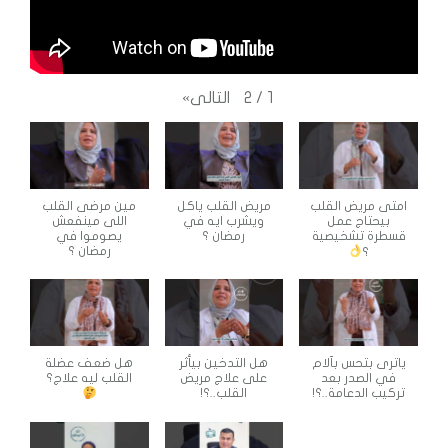
التالى
»
2
/
1
امتى مريض القلب
مريض القلب ياكل
مين مرضى القلب
بيحتاج عمل
ويشرب ايه في
اللى مينفعش
قسطرة تشخيصية
رمضان ؟
يصوموا في
رمضان ؟
؟
ياترى بتحس بآلام
هل التدخين بيأثر
هل ضعف عضلة
في الصدر بعد
على علاج مريض
القلب ليه علاج؟
تركيب الدعامة..؟!
القلب..؟!