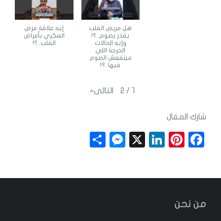
هل مريض القلب
إيه علاقة مرض
يقدر يصوم..؟!
السكري بأمراض
وإيه الحالات
الفلب..؟!
الحرجة اللي
مينفعش الصوم
فيها..؟!
التالى
»
2
/
1
شارك المقال
S
M
X
Li
Pi
F
h
e
n
n
a
a
ss
k
t
c
r
e
e
e
e
e
n
dI
r
b
من نحن
g
n
e
o