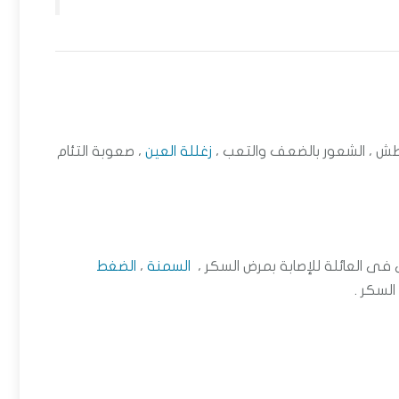
لعطش ، الشعور بالضعف والتعب ،
زغللة العين
، صعوبة التئام
فى العائلة للإصابة بمرض السكر ،
السمنة
،
الضغط
السكر .