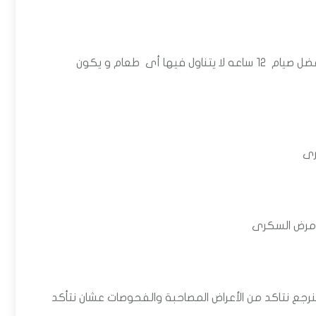
فحص السكر الصيامي تحليل يطلب من الشخص صيام 8 ساعات ويفضل صيام 12 ساعه لا يتناول فيها أى طعام و يكون
رى
ل مرض السكرى
رجع نتاكد من الأعراض المصاحبة والفحوصات عشان نتأكد