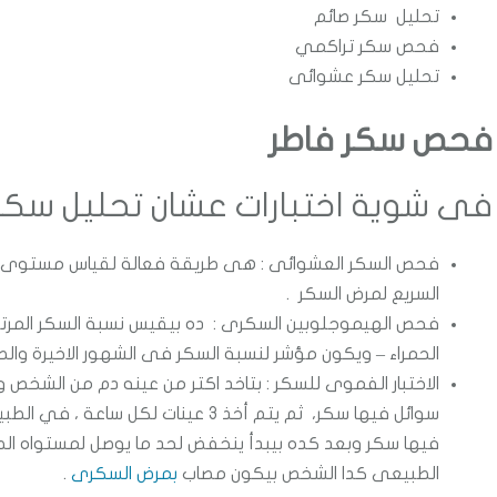
تحليل سكر صائم
فحص سكر تراكمي
تحليل سكر عشوائى
فحص سكر فاطر
فى شوية اختبارات عشان تحليل سكر 
فحص السكر العشوائى : هى طريقة فعالة لقياس مستوى
السريع لمرض السكر .
فحص الهيموجلوبين السكرى : ده بيقيس نسبة السكر المرتبط
الحمراء – ويكون مؤشر لنسبة السكر فى الشهور الاخيرة و
الاختبار الفموى للسكر : بتاخد اكتر من عينه دم من الشخص وب
سوائل فيها سكر، ثم يتم أخذ 3 عينات 
فيها سكر وبعد كده بيبدأ ينخفض لحد ما يوصل لمستواه 
الطبيعى كدا الشخص بيكون مصاب
بمرض السكرى
.