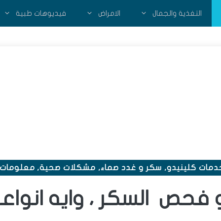
التغذية والجمال
الامراض
فيديوهات طبية
دمات كلينيدو
,
سكر و غدد صماء
,
مشكلات صحية
,
معلومات 
 فحص السكر ، وايه انواعه