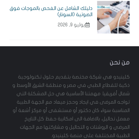
دليلك الشامل عن الفحص بالموجات فوق
الصوتية (السونار)
يوليو 9, 2026
من نحن
كلينيدو هي شركة مختصة بتقديم حلول تكنولوجية
ذكية للقطاع الطبي في مصر و منطقة الشرق الأوسط و
شمال أفريقيا. مهمتنا الأساسية هي حل المشكلة التي
تواجه المرضى في ايجاد وحجز ميعاد مع الجهة الطبية
المناسبة سواء كان دكتور أو مستشفى أو مركز أشعة أو
معمل تحاليل، بالاضافة الى امكانية حفظ كل التاريخ
المرضي و الروشتات و التحاليل و مشاركتها مع الجهات
الطبية المختلفة على منصة كلينيدو.