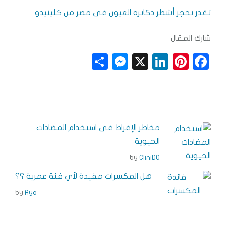
تقدر تحجز أشطر دكاترة العيون فى مصر من كلينيدو
شارك المقال
S
M
X
Li
Pi
F
h
e
n
n
a
a
ss
k
t
c
r
e
e
e
e
e
n
dI
r
b
مخاطر الإفراط فى استخدام المضادات
g
n
e
o
الحيوية
e
s
o
by
CliniDO
r
t
k
هل المكسرات مفيدة لأي فئة عمرية ؟؟
by
Aya