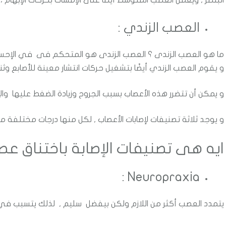
البنصر
, ويعمل العصب المتوسط ​​أيضًا على الإمساك بحركات الإبهام ، 
العصب الزندي :
ما هو العصب الزندى ؟ العصب الزندى هو المتحكم فى في الإحساس
و يقوم العصب الزندي أيضًا بتشغيل حركات انتشار معينة للأصابع وثن
و يمكن أن تتضرر هذه الأعصاب بسبب الجروح وزيادة الضغط عليها وال
و يوجد ثلاثة تصنيفات لإصابات الأعصاب , لكل منها درجات مختلفة 
ايه هى تصنيفات الإصابة باختناق عصب
Neuropraxia :
يتمدد العصب أكثر من اللازم ولكن بيفضل سليم , لذلك يتسبب في 