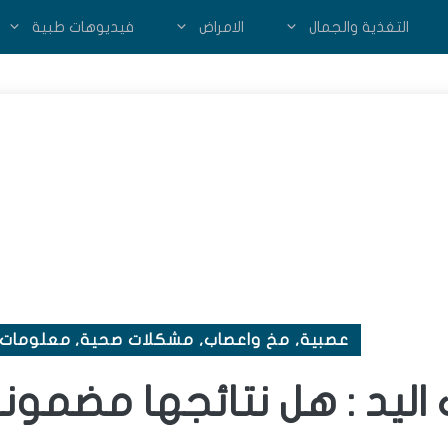
التغذية والجمال
الامراض
فيديوهات طبية
عصبية
,
مخ واعصاب
,
مشكلات صحية
,
معلومات 
ليد : هل نتائجها مضمونة