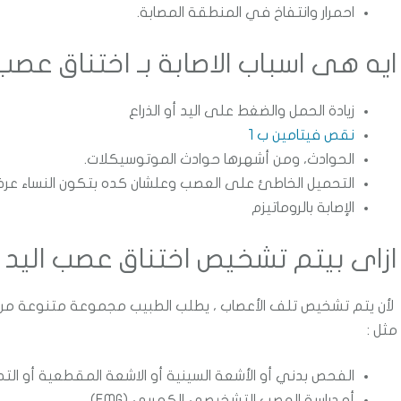
احمرار وانتفاخ في المنطقة المصابة.
ايه هى اسباب الاصابة بـ اختناق عصب
زيادة الحمل والضغط على اليد أو الذراع
نقص فيتامين ب 1
الحوادث، ومن أشهرها حوادث الموتوسيكلات.
التحميل الخاطئ على العصب وعلشان كده بتكون النساء عرضة ا
الإصابة بالروماتيزم
ازاى بيتم تشخيص اختناق عصب اليد 
لأن يتم تشخيص تلف الأعصاب ، يطلب الطبيب مجموعة متنوعة من الا
مثل :
الفحص بدني
أو الأشعة السينية
أو الاشعة المقطعية
أو الت
أو دراسة العصب التشخيصي الكهربي (EMG)