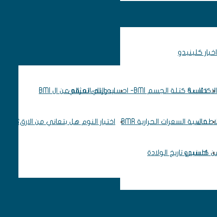
اخبار كلينيدو
اكتئاب ؟
حاسبة كتلة الجسم BMI- احسب وزنك المثالي
ايه اللي تعرفه عن ال BMI
لاطفال
حاسبة السعرات الحرارية BMR
اختبار النوم هل بتعاني من الارق؟
 من كلينيدو
احسبي تاريخ الولادة