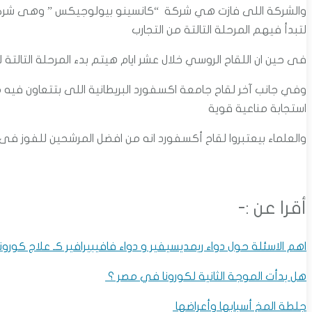
والشركة اللى فازت هي شركة “كانسينو بيولوجيكس ” وهى شركة ل
لتبدأ فيهم المرحلة التالتة من التجارب
فى حين ان اللقاح الروسي خلال عشر ايام هيتم بدء المرحلة التالتة
وفي جانب آخر لقاح جامعة اكسفورد البريطانية اللى بتتعاون فيه مع
استجابة مناعية قوية
والعلماء بيعتبروا لقاح أكسفورد انه من افضل المرشحين للفوز فى س
أقرا عن :-
اهم الاسئلة حول دواء ريمديسيفير و دواء فافيبيرافير كـ علاج كورونا
هل بدأت الموجة الثانية لكورونا في مصر ؟
جلطة المخ أسبابها وأعراضها