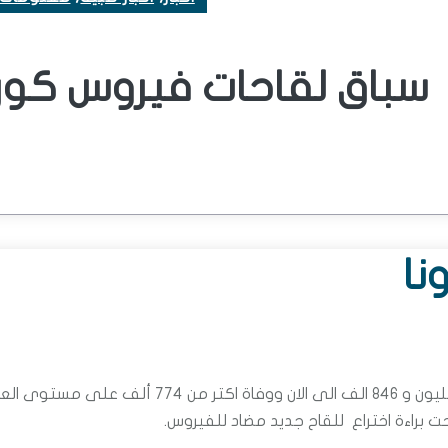
سباق لقاحات فيروس كورو
نا
بعد 8 شهور من ظهور فيروس كورونا المستجد واصابة اكثر من 21 مليون و 846 الف الى الان ووفاة اكتر من 774 ألف على
ت براءة اختراع للقاح جديد مضاد للفيروس.