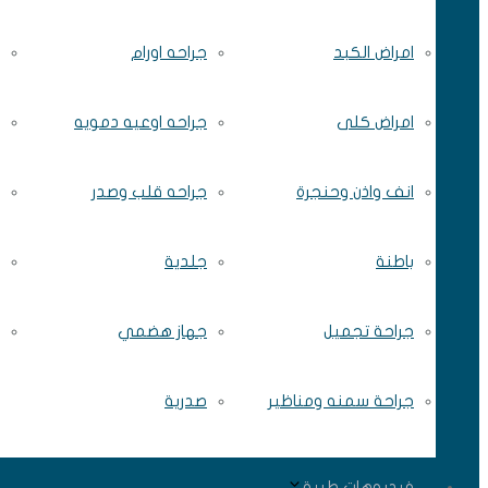
امراض الكبد
جراحه اورام
امراض كلى
جراحه اوعيه دمويه
انف واذن وحنجرة
جراحه قلب وصدر
باطنة
جلدية
جراحة تجميل
جهاز هضمي
جراحة سمنه ومناظير
صدرية
فيديوهات طبية