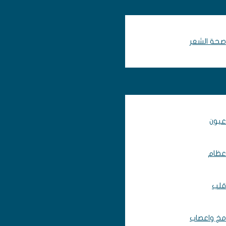
صحة الشعر
عيون
عظام
قلب
مخ واعصاب