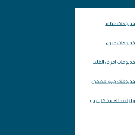
فديوهات عظام
فديوهات عيون
فديوهات امراض القلب
فديوهات جهاز هضمى
ريلز لصحتك من كلينيدو