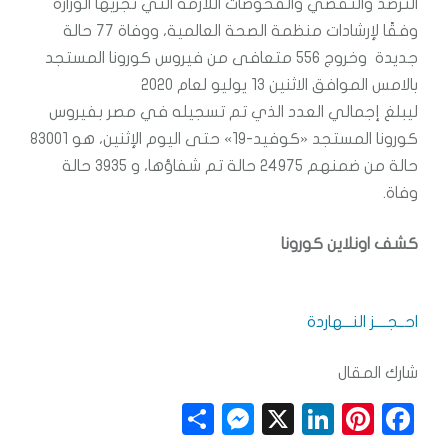
الترصد والتقصي والفحوصات اللازمة التي تُجريها الوزارة
وفقًا لإرشادات منظمة الصحة العالمية، ووفاة 77 حالة
جديدة وخروج 556 متعافى من فيروس كورونا المستجد
بالامس الموافق الاثنين 13 يوليو لعام 2020
ليبلغ إجمالي العدد الذي تم تسجيله في مصر بفيروس
كورونا المستجد «كوفيد-19» حتى اليوم الإثنين، هو 83001
حالة من ضمنهم 24975 حالة تم شفاؤها، و 3935 حالة
وفاة.
كشف اونلاين كورونا
احــجــــز النـــهاردة
شارك المقال
S
M
X
Li
Pi
F