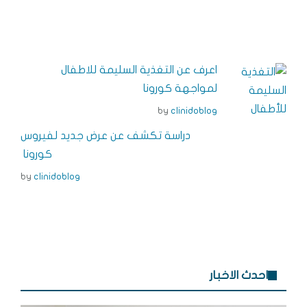
h
e
n
n
a
a
ss
k
t
c
r
e
e
e
e
e
n
dI
r
b
اعرف عن التغذية السليمة للاطفال
g
n
e
o
لمواجهة كورونا
e
s
o
by
clinidoblog
r
t
k
دراسة تكشف عن عرض جديد لفيروس
كورونا
by
clinidoblog
احدث الاخبار