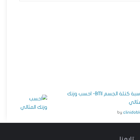
حاسبة كتلة الجسم BMI- احسب وزنك
مثالي
by
clinidob
تابعنا