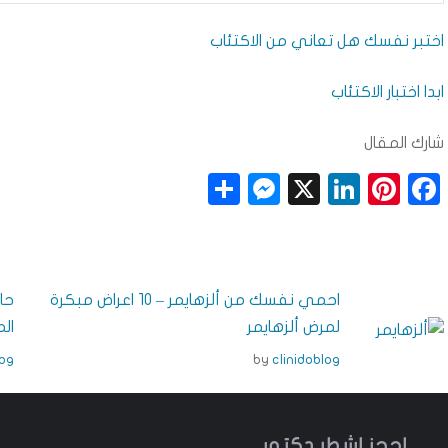
اختبر نفسك هل تعاني من الاكتئاب
ابدا اختبار الاكتئاب
شارك المقال
S
M
X
Li
Pi
F
h
e
n
n
a
a
ss
k
t
c
r
e
e
e
e
احمي نفسك من ألزهايمر – 10 اعراض مبكرة
e
n
dI
r
b
لمرض ألزهايمر
ال
g
n
e
o
log
by
clinidoblog
e
s
o
r
t
k
احجز اشطر دكتور