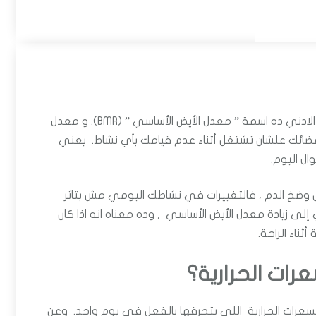
بيحتاج الإنسان إلى حد أدنى من السعرات الحرارية علشان يعيش. الحد الادني ده اسمة ” معدل الأيض الأساسي ” (BMR). و معدل
أعضائك علشان تشتغل أثناء عدم قيامك بأي نشاط. يعني
ال اليوم.
التنفس وضخ الدم ، فالتغييرات في نشاطك اليومي مش بتاثر
ى زيادة معدل الأيض الأساسي , وده معناه انه اذا كان
ناء الراحة.
عرات الحرارية اللي بتحرقها بالفعل في يوم واحد. وعن