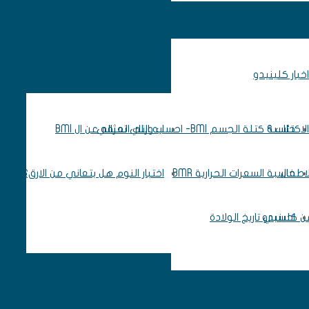
اخبار كلينيدو
اكتئاب ؟
حاسبة كتلة الجسم BMI- احسب وزنك المثالي
ايه اللي تعرفه عن ال BMI
لاطفال
حاسبة السعرات الحرارية BMR
اختبار النوم هل بتعاني من الارق؟
 من كلينيدو
احسبي تاريخ الولادة