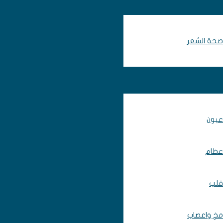
صحة الشعر
عيون
عظام
قلب
مخ واعصاب