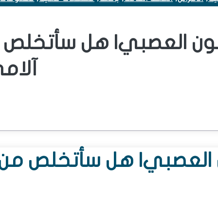
لون العصبي| هل سأتخلص 
آلام
 العصبي| هل سأتخلص من