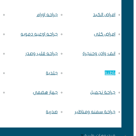
امراض الكبد
جراحه اورام
امراض كلى
جراحه اوعيه دمويه
انف واذن وحنجرة
جراحه قلب وصدر
باطنة
جلدية
جراحة تجميل
جهاز هضمي
جراحة سمنه ومناظير
صدرية
فيديوهات طبية