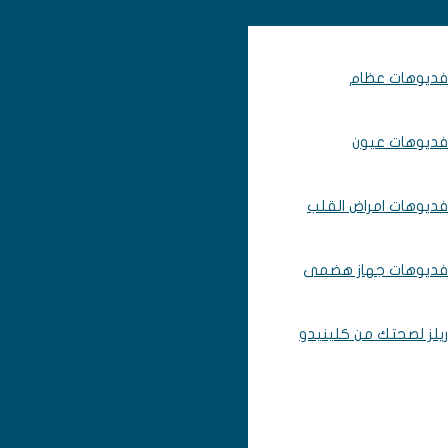
فديوهات عظام
فديوهات عيون
فديوهات امراض القلب
فديوهات جهاز هضمى
ريلز لصحتك من كلينيدو