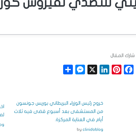
يني للتصدي لفيروس كورون
شارك المقال
S
M
X
Li
Pi
F
h
e
n
n
a
a
ss
k
t
c
r
e
e
e
e
خروج رئيس الوزراء البريطاني بوريس جونسون
e
n
dI
r
b
اخ
من المستشفى بعد أسبوع قضى فيه ثلاث
لم
g
n
e
o
أيام في العناية المركزة.
log
e
s
o
by
clinidoblog