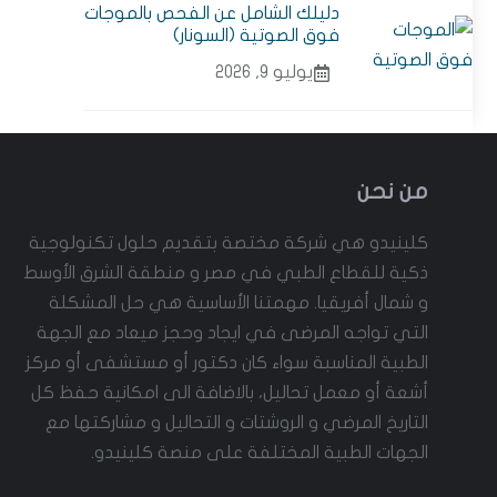
دليلك الشامل عن الفحص بالموجات
فوق الصوتية (السونار)
يوليو 9, 2026
من نحن
كلينيدو هي شركة مختصة بتقديم حلول تكنولوجية
ذكية للقطاع الطبي في مصر و منطقة الشرق الأوسط
و شمال أفريقيا. مهمتنا الأساسية هي حل المشكلة
التي تواجه المرضى في ايجاد وحجز ميعاد مع الجهة
الطبية المناسبة سواء كان دكتور أو مستشفى أو مركز
أشعة أو معمل تحاليل، بالاضافة الى امكانية حفظ كل
التاريخ المرضي و الروشتات و التحاليل و مشاركتها مع
الجهات الطبية المختلفة على منصة كلينيدو.