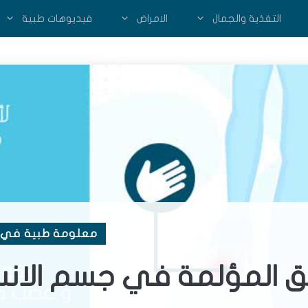
التغذية والجمال
الامراض
فيديوهات طبية
معلومة طبية في 
طق المؤلمة في جسم الانس