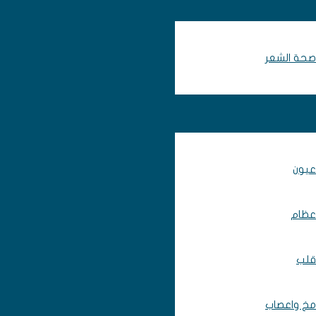
صحة الشعر
عيون
عظام
قلب
مخ واعصاب