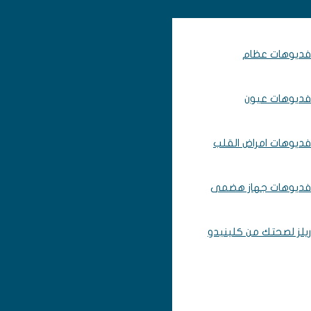
فديوهات عظام
فديوهات عيون
فديوهات امراض القلب
فديوهات جهاز هضمى
ريلز لصحتك من كلينيدو