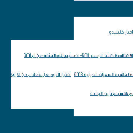
اخبار كلينيدو
اكتئاب ؟
حاسبة كتلة الجسم BMI- احسب وزنك المثالي
ايه اللي تعرفه عن ال BMI
لاطفال
حاسبة السعرات الحرارية BMR
اختبار النوم هل بتعاني من الارق؟
 من كلينيدو
احسبي تاريخ الولادة