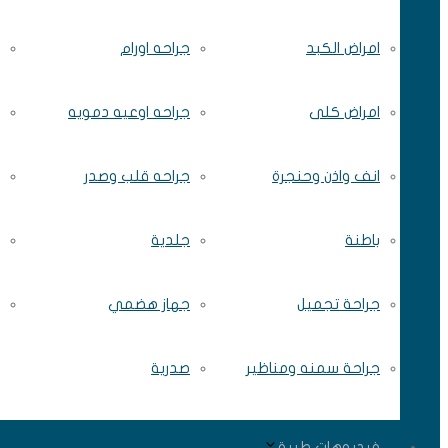
امراض الكبد
جراحه اورام
امراض كلى
جراحه اوعيه دمويه
انف واذن وحنجرة
جراحه قلب وصدر
باطنة
جلدية
جراحة تجميل
جهاز هضمي
جراحة سمنه ومناظير
صدرية
فيديوهات طبية