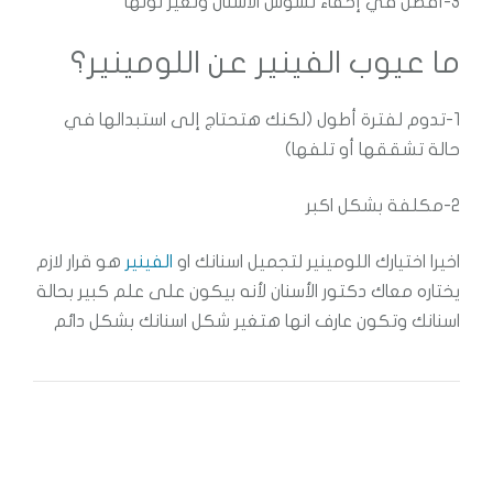
3-أفضل في إخفاء تسوس الأسنان وتغير لونها
ما عيوب الفينير عن اللومينير؟
1-تدوم لفترة أطول (لكنك هتحتاج إلى استبدالها في
حالة تشققها أو تلفها)
2-مكلفة بشكل اكبر
اخيرا اختيارك اللومينير لتجميل اسنانك او
الفينير
هو قرار لازم
يختاره معاك دكتور الأسنان لأنه بيكون على علم كبير بحالة
اسنانك وتكون عارف انها هتغير شكل اسنانك بشكل دائم