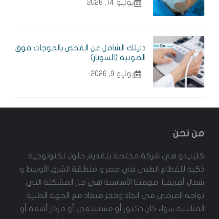
يوليو 14, 2026
دليلك الشامل عن الفحص بالموجات فوق
الصوتية (السونار)
يوليو 9, 2026
من نحن
كلينيدو هي شركة مختصة بتقديم حلول تكنولوجية
ذكية للقطاع الطبي في مصر و منطقة الشرق الأوسط و
شمال أفريقيا. مهمتنا الأساسية هي حل المشكلة التي
تواجه المرضى في ايجاد وحجز ميعاد مع الجهة الطبية
المناسبة سواء كان دكتور أو مستشفى أو مركز أشعة أو