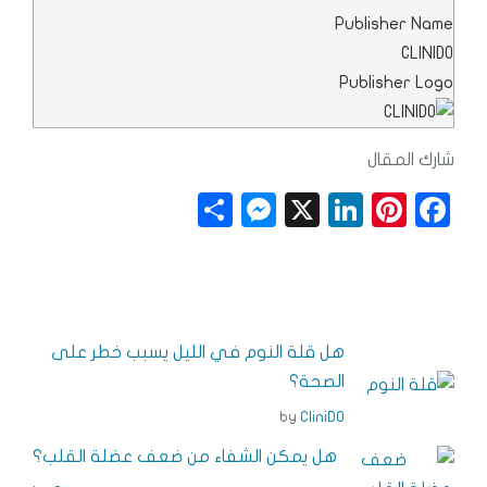
Publisher Name
CLINIDO
Publisher Logo
شارك المقال
S
M
X
Li
Pi
F
h
e
n
n
a
a
ss
k
t
c
r
e
e
e
e
e
n
dI
r
b
هل قلة النوم في الليل يسبب خطر على
g
n
e
o
الصحة؟
e
s
o
by
CliniDO
r
t
k
هل يمكن الشفاء من ضعف عضلة القلب؟