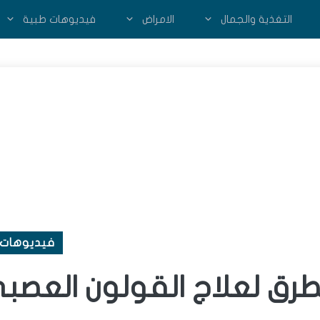
التغذية والجمال
الامراض
فيديوهات طبية
فيديوهات 
لطرق لعلاج القولون العصب