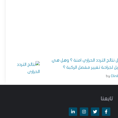
 نتائج التردد الحراري امنة ؟ وهل هي
يل لجراحة تغيير مفصل الركبة ؟
by
Clin
تابعنا