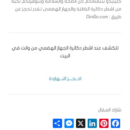
كلينيدو بتتمنالكم كل الصحة والسلامة وبتوفرلكم نخبة
من اشطر دكاترة الباطنة والجهاز الهضمى تقدر تحجز عن
طريق : CliniDo.com
للكشف عند اشطر دكاترة الجهاز الهضمي من وانت في
البيت
احــجــــز النـــهاردة
شارك المقال
S
M
X
Li
Pi
F