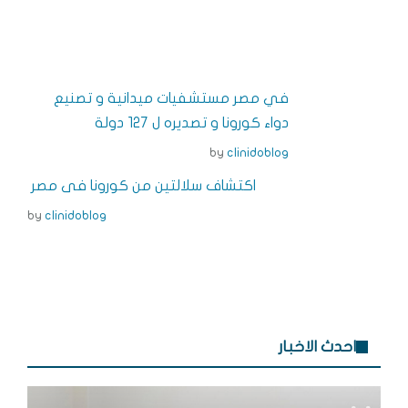
h
e
n
n
a
a
ss
k
t
c
r
e
e
e
e
e
n
dI
r
b
في مصر مستشفيات ميدانية و تصنيع
g
n
e
o
دواء كورونا و تصديره ل 127 دولة
e
s
o
by
clinidoblog
r
t
k
اكتشاف سلالتين من كورونا فى مصر
by
clinidoblog
احدث الاخبار