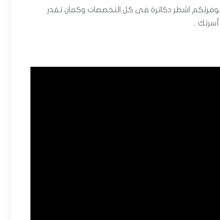
توفرلكم اشطر دكاترة فى كل التخصصات وكمان تقدر
رتك ..