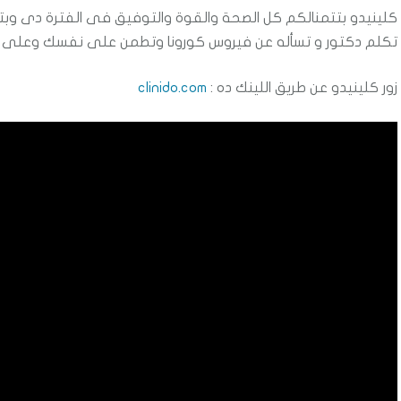
كلينيدو بتتمنالكم كل الصحة والقوة والتوفيق فى الفترة دى وب
تكلم دكتور و تسأله عن فيروس كورونا وتطمن على نفسك وعلى أس
زور كلينيدو عن طريق اللينك ده :
clinido.com