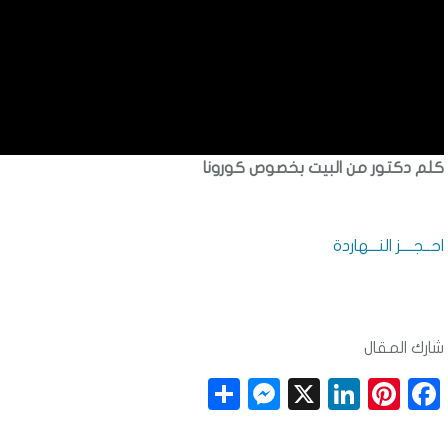
كلم دكتور من البيت بخصوص كورونا
احــجــــز النـــهاردة
شارك المقال
S
M
X
Li
Pi
F
h
e
n
n
a