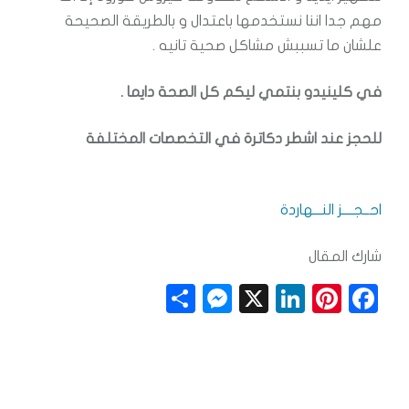
مهم جدا اننا نستخدمها باعتدال و بالطريقة الصحيحة
علشان ما تسببش مشاكل صحية تانيه .
في كلينيدو بنتمي ليكم كل الصحة دايما .
للحجز عند اشطر دكاترة في التخصصات المختلفة
احــجــــز النـــهاردة
شارك المقال
S
M
X
Li
Pi
F
h
e
n
n
a
a
ss
k
t
c
r
e
e
e
e