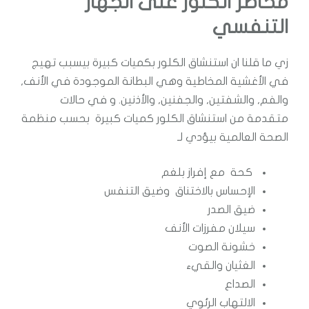
مخاطر الكلور على الجهاز
التنفسي
زي ما قلنا ان استنشاق الكلور بكميات كبيرة بيسبب تهيج
في الأغشية المخاطية وهي البطانة الموجودة في الأنف,
والفم, والشفتين, والجفنين, والأذنين. و في حالات
متقدمة من استنشاق الكلور كميات كبيرة بحسب منظمة
الصحة العالمية بيؤدي لـ
كحة مع إفراز بلغم
الإحساس بالاختناق وضيق التنفس
ضيق الصدر
سيلان مفرزات الأنف
خشونة الصوت
الغثيان والقيء
الصداع
الالتهاب الرئوي