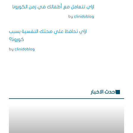
e
n
dI
r
b
ازاي تتعامل مع أطفالك في زمن الكورونا
g
n
e
o
by
clinidoblog
e
s
o
r
t
k
ازاي تحافظ علي صحتك النفسية بسبب
كورونا؟
by
clinidoblog
احدث الاخبار