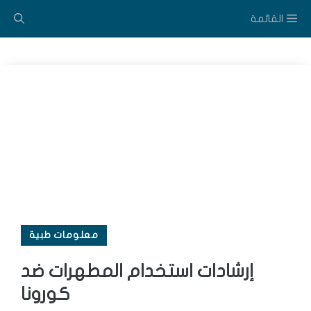
نتقل
القائمة
لى
لمحتوى
معلومات طبية
إرشادات استخدام المطهرات ضد
كورونا